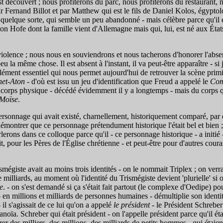
st découvert ; nous profiterons du parc, nous profiterons du restaurant, no
r Fernand Billot et par Matthew qui est le fils de Daniel Kolos, égypto
elque sorte, qui semble un peu abandonné - mais célèbre parce qu'il est
Hofe dont la famille vient d'Allemagne mais qui, lui, est né aux États-Uni
iolence ; nous nous en souviendrons et nous tacherons d'honorer l'abse
u la même chose. Il est absent à l'instant, il va peut-être apparaître - si 
ent essentiel qui nous permet aujourd'hui de retrouver la scène primitive
het-Aton
- d'où est issu un jeu d'identification que Freud a appelé le
Com
 corps physique - décédé évidemment il y a longtemps - mais du corps qui
Moïse
.
personnage qui avait existé, charnellement, historiquement comparé, pa
 démontrer que ce personnage prétendument historique l'était bel et bien 
lerons dans ce colloque parce qu'il - ce personnage historique - a initié -
t, pour les Pères de l'Église chrétienne - et peut-être pour d'autres coura
égiste avait au moins trois identités - on le nommait Triplex ; on ve
e milliards, au moment où l'identité du Trismégiste devient 'plurielle' si
e
. - on s'est demandé si ça s'était fait partout (le complexe d'Oedipe) 
- en millions et milliards de personnes humaines - démultiplie son identit
 il s'agissait de ce lui qu'on a appelé
le président
- le Président Schreber
noïa. Schreber qui était président - on l'appelle président parce qu'il étai
nérer des milliers, des millions, des milliards de petits hommes - qui éta