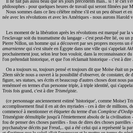
Il ne fait pas aussi beau que les jours précédents mais.. si ! le ciel s'e
philosophes - pour quelques heures de travail qui seront filmées par M
Nous sommes dans ce lieu célèbre même s'il est un peu désuet et en qu
née avec les révolutions et avec les Amériques - nous aurons Harold von 
Les moment de la libération après les révolutions est marqué par la v
l'esclavage soit du traumatisme du langage - c'est peut-être lié, ou un pe
Pierre Nillon, un homme qui a découvert par ses propres moyens un élém
amarnienne
qui s'est située en Égypte dans une ville qui s'appelait
Ak
prochainement jour, selon leur bon vouloir, dans la reconnaissance du
l'on prétendait historique, et que l'on réclamait historique - c'est à dire
On a toujours su, toujours pensé et toujours dit que Moïse était un 
20em siècle nous a ouvert à la possibilité d'observer, de constater, de
figure, ses statues, ses écrits et beaucoup d'autres choses dont nous par
remémoré en termes d'un personne triple, à triple identité, qui s'appelai
Trois fois grand, c'est à dire
Trismégiste
.
(ce personnage anciennement estimé 'historique', comme Moïse) Trism
accomplissement final il en ait des myriades - ces à dire de millions, d
commencé à mentionner et étiqueter du terme d'un
Complexe d'Oedip
Trismégiste démultiplie jusqu'à l'émiettement absolu de la civilisation 
fou de penser des choses pareilles - fous de dires des choses pareilles -
psychanalyse décrits par Freud,.. qui a été celui qui a représenté la para
et d'estimer que le soleil allait l'engrosser et le mettre en terme de gé