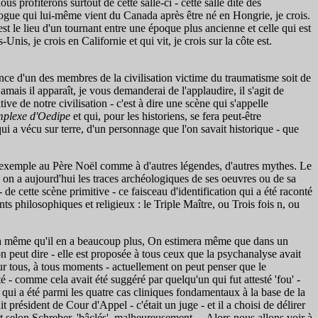
us profiterons surtout de cette salle-ci - cette salle dite des
logue qui lui-même vient du Canada après être né en Hongrie, je crois.
 le lieu d'un tournant entre une époque plus ancienne et celle qui est
s, je crois en Californie et qui vit, je crois sur la côte est.
nce d'un des membres de la civilisation victime du traumatisme soit de
jamais il apparaît, je vous demanderai de l'applaudire, il s'agit de
 de notre civilisation - c'est à dire une scène qui s'appelle
plexe d'Oedipe
et qui, pour les historiens, se fera peut-être
 a vécu sur terre, d'un personnage que l'on savait historique - que
r exemple au Père Noël comme à d'autres légendes, d'autres mythes. Le
; on a aujourd'hui les traces archéologiques de ses oeuvres ou de sa
 de cette scène primitive - ce faisceau d'identification qui a été raconté
nts philosophiques et religieux : le Triple Maître, ou Trois fois n, ou
rra même qu'il en a beaucoup plus, On estimera même que dans un
 on peut dire - elle est proposée à tous ceux que la psychanalyse avait
pour tous, à tous moments - actuellement on peut penser que le
é - comme cela avait été suggéré par quelqu'un qui fut attesté 'fou' -
 qui a été parmi les quatre cas cliniques fondamentaux à la base de la
t président de Cour d'Appel - c'était un juge - et il a choisi de délirer
ient selon Schreber, 'bâclés', malheureusement... Alors nous allons voir à