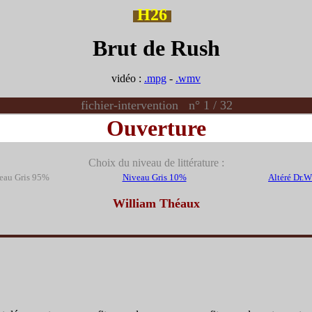
H26
Brut de Rush
vidéo :
.mpg
-
.wmv
fichier-intervention n° 1 / 32
Ouverture
Choix du niveau de littérature :
eau Gris 95%
Niveau Gris 10%
Altéré Dr.
William Théaux