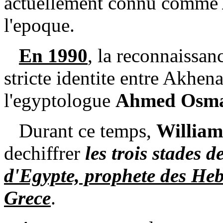
actuellement connu comme
l'epoque.
En 1990
, la reconnaissan
stricte identite entre Akhen
l'egyptologue
Ahmed Osm
Durant ce temps,
Willia
dechiffrer
les trois stades 
d'Egypte, prophete des Hebr
Grece
.