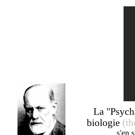
La "Psycha
biologie
(t
s'en 