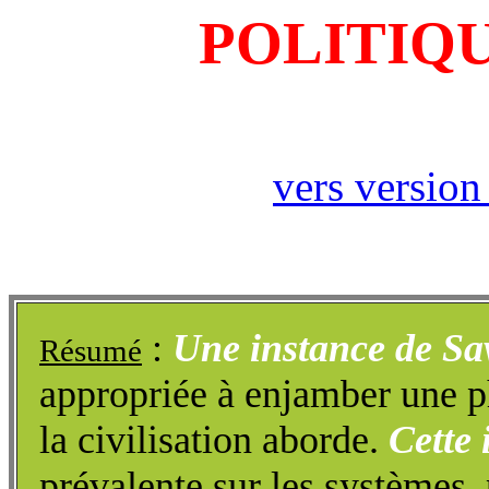
POLITIQU
vers version
:
Une instance de Sa
Résumé
appropriée à enjamber une p
la civilisation aborde.
Cette 
prévalente sur les systèmes,