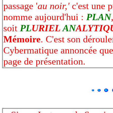
passage '
au noir,'
c'est une p
nomme aujourd'hui :
PLAN
soit
PL
URIEL
AN
ALYTIQ
Mémoire
. C'est son déroul
Cybermatique annoncée que j
page de présentation.