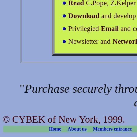
Read
C.Pope, Z.Kelpe
Download
and develop 
Privilegied
Email
and co
Newsletter and
Networ
"
Purchase securely throu
© CYBEK of New York, 1999.
Home
About us
Members entrance