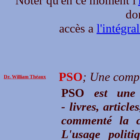
Noter qu'en ce moment l'
do
accès a
l'intégra
PSO
; Une compi
Dr. William Théaux
PSO
est une 
- livres, articl
commenté la c
L'usage polit