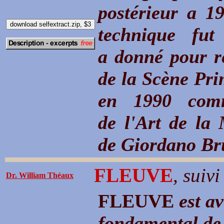
postérieur a 19
technique fut
a donné pour ré
de la Scène Pri
en 1990 comm
de l'Art de la
de Giordano Bru
FLEUVE
, suiv
Dr. William Théaux
FLEUVE
est a
fondamental de l