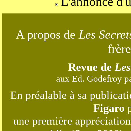
L'annonce d'u
A propos de
Les Secret
frèr
Revue de
Les
aux Ed. Godefroy p
En préalable à sa publicat
Figaro
p
une première appréciatio