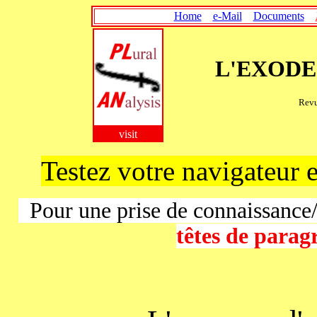
Home
e-Mail
Documents
L'EXODE 
Revu
visit
Testez votre navigateur e
Pour une prise de connaissance
têtes de parag