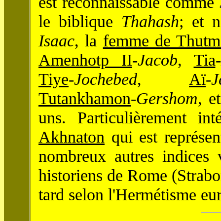
est reconnaissable comme
le biblique
Thahash
; et 
Isaac
, la
femme de Thutmo
Amenhotp II
-
Jacob
,
Tia
-
Tiye
-
Jochebed
,
Aï
-
J
Tutankhamon
-
Gershom
, e
uns. Particulièrement int
Akhnaton
qui est représe
nombreux autres indices 
historiens de Rome (Strabo
tard selon l'Hermétisme eu