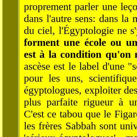
proprement parler une leçon
dans l'autre sens: dans la 
du ciel, l'Égyptologie ne s
forment une école ou une
est à la condition qu'on 
ascèse est le label d'une "
pour les uns, scientifique
égyptologues, exploiter de
plus parfaite rigueur à u
C'est ce tabou que le Figaro
les frères Sabbah sont univ