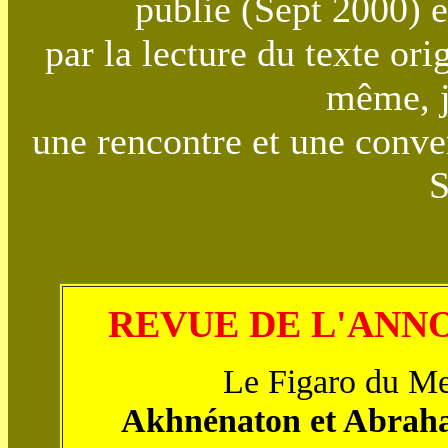
publie (Sept 2000) e
par la lecture du texte orig
même, j
une rencontre et une conv
S
REVUE DE L'ANN
Le Figaro du Mer
Akhnénaton et Abrah