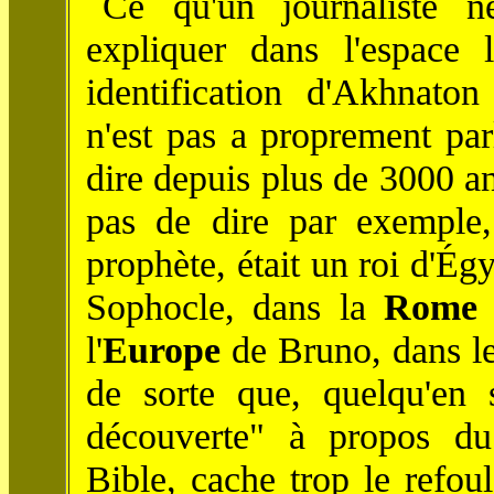
Ce qu'un journaliste n
expliquer dans l'espace l
identification d'Akhnat
n'est pas a proprement par
dire depuis plus de 3000 an
pas de dire par exemple,
prophète, était un roi d'Ég
Sophocle, dans la
Rome
l'
Europe
de Bruno, dans l
de sorte que, quelqu'en s
découverte" à propos du
Bible, cache trop le refou