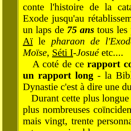
conte l'histoire de la c
Exode jusqu'au rétablissem
un laps de
75 ans
tous les
Aï
le
pharaon de l'Exod
Moïse
,
Séti I
-
Josué
etc....
A coté de ce
rapport c
un rapport long
- la Bibl
Dynastie c'est à dire une d
Durant cette plus longue d
plus nombreuses coïncidenc
mais vingt, trente personn