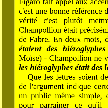
Figaro fait appel aux acc
c'est une bonne référence d
vérité c'est plutôt mett
Champollion était précisém
de Fabre. En deux mots, d
étaient des hiéroglyphes
Moïse) - Champollion ne vo
les hiéroglyphes était des l
Que les lettres soient des
de l'argument indique cer
un public même simple, c
pour parrainer ce qu'il a