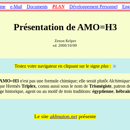
me
e-Mail
Documents
PLAN
Développement Personnel
Engl
Présentation de AMO=H3
Zenon Kelper
ed. 2000/10/09
Testez votre navigateur en cliquant sur le signe
plus
:
AMO=H3
n'est pas une formule chimique; elle serait plutôt
Alchimique
 que Hermès
Triplex
, connu aussi sous le nom de
Trismégiste
, patron d
ge historique, agent ou au motif de trois traditions:
égyptienne
,
hébraï
Le site
akhnaton.net
présente