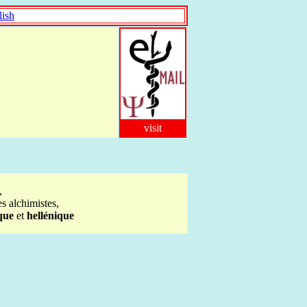
ish
visit
,
es alchimistes,
que
et
hellénique